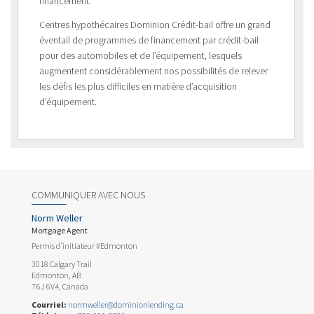
financement.
Centres hypothécaires Dominion Crédit-bail offre un grand
éventail de programmes de financement par crédit-bail
pour des automobiles et de l’équipement, lesquels
augmentent considérablement nos possibilités de relever
les défis les plus difficiles en matière d’acquisition
d’équipement.
COMMUNIQUER AVEC NOUS
Norm Weller
Mortgage Agent
Permis d’initiateur #Edmonton
3018 Calgary Trail
Edmonton, AB
T6J 6V4, Canada
Courriel:
normweller@dominionlending.ca