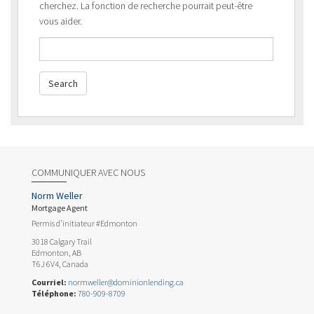
cherchez. La fonction de recherche pourrait peut-être
vous aider.
COMMUNIQUER AVEC NOUS
Norm Weller
Mortgage Agent
Permis d’initiateur #Edmonton
3018 Calgary Trail
Edmonton, AB
T6J 6V4, Canada
Courriel:
normweller@dominionlending.ca
Téléphone:
780-909-8709